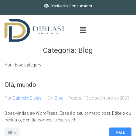
Direito do Consumidor
Categoria:
Blog
Your blog category
Olá, mundo!
Por
Gabrielle Diblasi
Em
Blog
Postou
13 de setembro de 2023
Boas-vindas ao WordPress. Esse é o seu primeiro post. Edite-o ou
exclua-o, e então comece a escrever!
MAIS
0